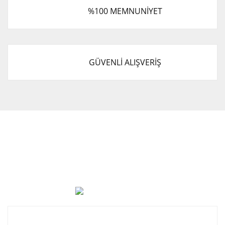
%100 MEMNUNİYET
GÜVENLİ ALIŞVERİŞ
Cevat Otomotiv Japon Korea Yedek Parçaları Üçevler, No:,
47. Sk. No:27, 16120 Nilüfer
0 (850) 885 20 16
Kurumsal