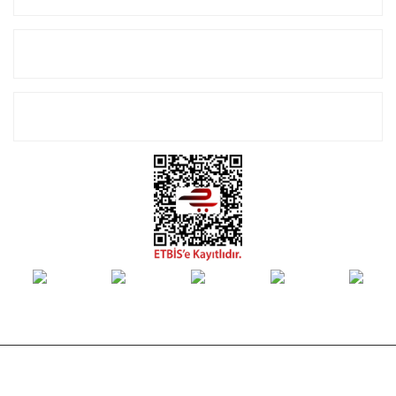
Alışveriş
E-Bülten Listemize Kayıt Olun!