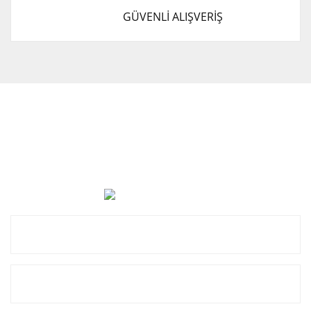
GÜVENLİ ALIŞVERİŞ
Cevat Otomotiv Japon Korea Yedek Parçaları Üçevler, No:,
47. Sk. No:27, 16120 Nilüfer
0 (850) 885 20 16
Kurumsal
Alışveriş