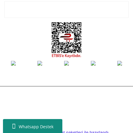
E-Bülten Listemize Kayıt Olun!
© Tüm hakları saklıdır. Kredi kartı bilgileriniz 256bit SSL sertifikası ile
korunmaktadır.
Whatsapp Destek
ile
ideasoft
e-