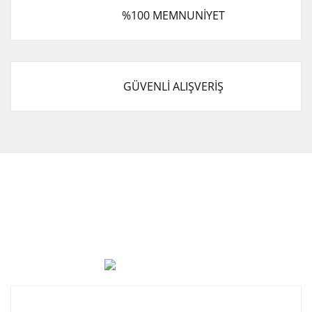
%100 MEMNUNİYET
GÜVENLİ ALIŞVERİŞ
Cevat Otomotiv Japon Korea Yedek Parçaları Üçevler, No:,
47. Sk. No:27, 16120 Nilüfer
0 (850) 885 20 16
Kurumsal