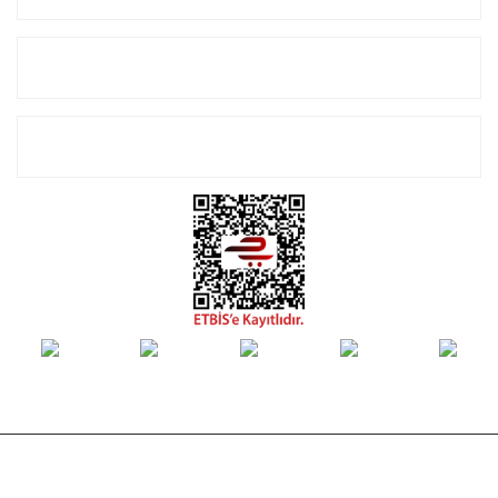
Alışveriş
E-Bülten Listemize Kayıt Olun!