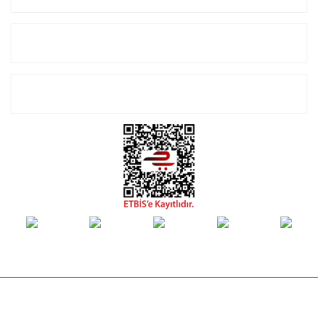
Alışveriş
E-Bülten Listemize Kayıt Olun!