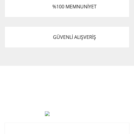
%100 MEMNUNİYET
GÜVENLİ ALIŞVERİŞ
Cevat Otomotiv Japon Korea Yedek Parçaları Üçevler, No:,
47. Sk. No:27, 16120 Nilüfer
0 (850) 885 20 16
Kurumsal