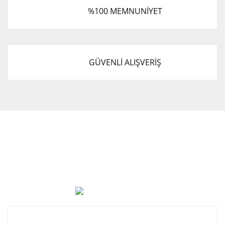
%100 MEMNUNİYET
GÜVENLİ ALIŞVERİŞ
Cevat Otomotiv Japon Korea Yedek Parçaları Üçevler, No:,
47. Sk. No:27, 16120 Nilüfer
0 (850) 885 20 16
Kurumsal