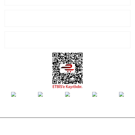
Alışveriş
E-Bülten Listemize Kayıt Olun!