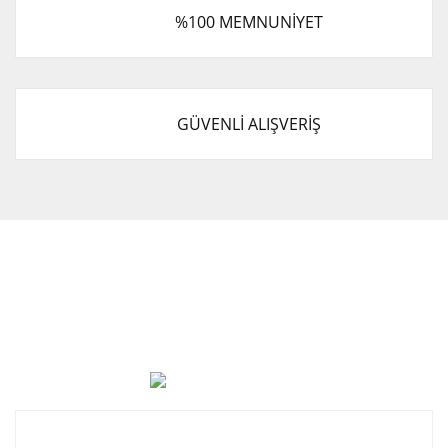
%100 MEMNUNİYET
GÜVENLİ ALIŞVERİŞ
Cevat Otomotiv Japon Korea Yedek Parçaları Üçevler, No:,
47. Sk. No:27, 16120 Nilüfer
0 (850) 885 20 16
Kurumsal