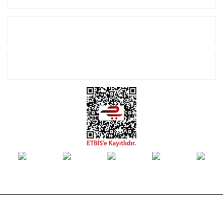
Alışveriş
E-Bülten Listemize Kayıt Olun!