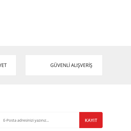
YET
GÜVENLİ ALIŞVERİŞ
-Bülten Listemize Kayıt Olun!
KAYIT