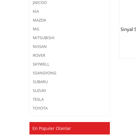
JAECOO
KIA
MAZDA
Sinyal 
MG
MITSUBISHI
NISSAN
ROVER
SKYWELL
SSANGYONG
SUBARU
SUZUKI
TESLA
TOYOTA
En Populer Olanlar