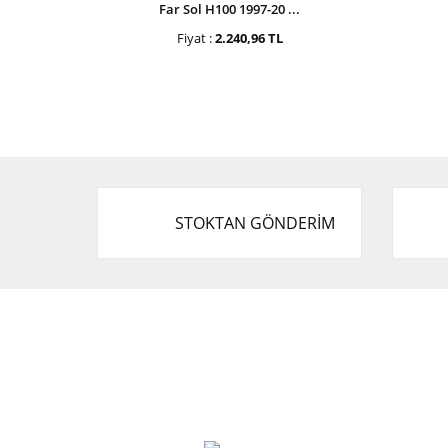
Far Sol H100 1997-20 ...
Fiyat :
2.240,96 TL
STOKTAN GÖNDERİM
Cevat Otomotiv Japon Korea Yedek Parçaları
Üçevler, No:, 47. Sk. No:27, 16120 Nilüfer