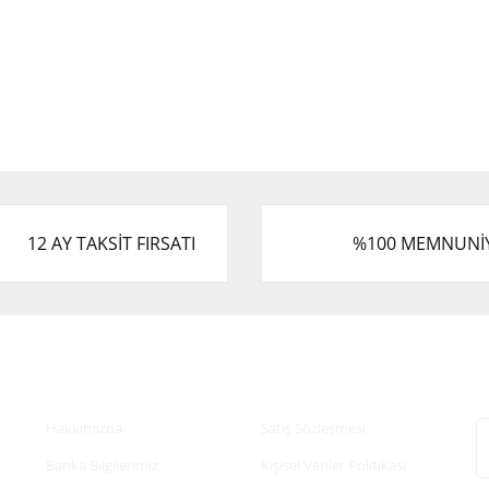
12 AY TAKSİT FIRSATI
%100 MEMNUNİ
Kurumsal
Alışveriş
E
Hakkımızda
Satış Sözleşmesi
Banka Bilgilerimiz
Kişisel Veriler Politikası