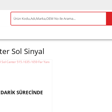
IS ÜRÜNLER
ENEOS
TESLA
BYD
AKSES
er Sol Sinyal
EDARİK SÜRECİNDE