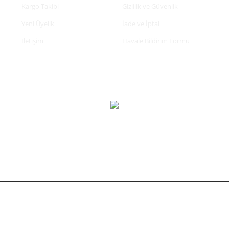
Kargo Takibi
Gizlilik ve Güvenlik
Yeni Üyelik
İade ve İptal
İletişim
Havale Bildirim Formu
tifikası ile korunmaktadır.