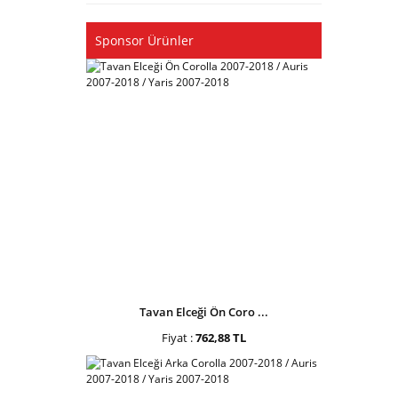
Sponsor Ürünler
Tavan Elceği Ön Coro ...
Fiyat :
762,88 TL