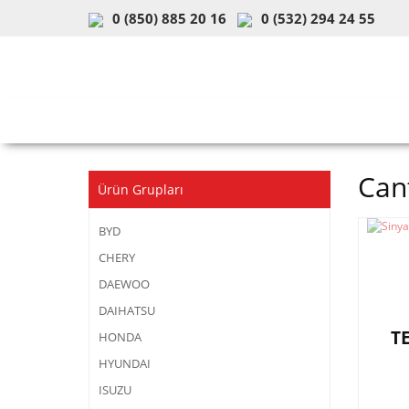
0 (850) 885 20 16
0 (532) 294 24 55
ARAÇ & MODEL SEÇİMİ
MOB
Cant
Ürün Grupları
BYD
CHERY
DAEWOO
DAIHATSU
T
HONDA
HYUNDAI
ISUZU