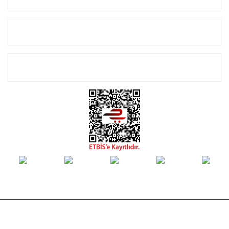
Alışveriş
E-Bülten Listemize Kayıt Olun!