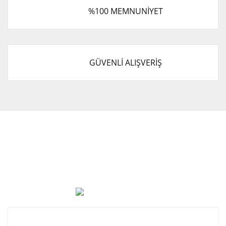
%100 MEMNUNİYET
GÜVENLİ ALIŞVERİŞ
Cevat Otomotiv Japon Korea Yedek Parçaları Üçevler, No:,
47. Sk. No:27, 16120 Nilüfer
0 (850) 885 20 16
Kurumsal