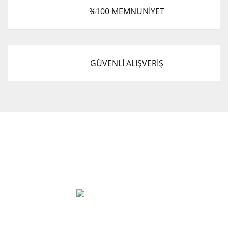
%100 MEMNUNİYET
GÜVENLİ ALIŞVERİŞ
Cevat Otomotiv Japon Korea Yedek Parçaları Üçevler, No:,
47. Sk. No:27, 16120 Nilüfer
0 (850) 885 20 16
Kurumsal