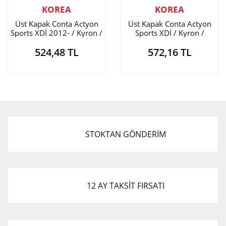
KOREA
KOREA
Üst Kapak Conta Actyon
Üst Kapak Conta Actyon
Sports XDİ 2012- / Kyron /
Sports XDİ / Kyron /
Korando / Rexton 2.0
Korando / Rexton 2.0
524,48 TL
572,16 TL
STOKTAN GÖNDERİM
12 AY TAKSİT FIRSATI