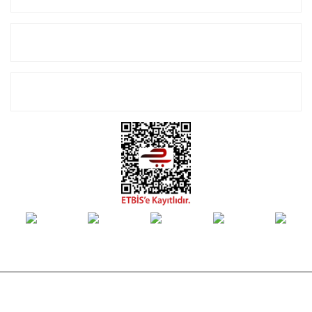
Alışveriş
E-Bülten Listemize Kayıt Olun!