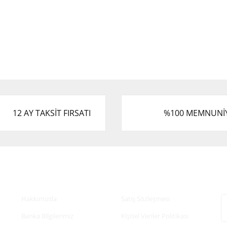
12 AY TAKSİT FIRSATI
%100 MEMNUNİ
Kurumsal
Alışveriş
E
Hakkımızda
Satış Sözleşmesi
Banka Bilgilerimiz
Kişisel Veriler Politikası