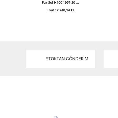
Far Sol H100 1997-20 ...
Fiyat :
2.240,14 TL
STOKTAN GÖNDERİM
Cevat Otomotiv Japon Korea Yedek Parçaları
Üçevler, No:, 47. Sk. No:27, 16120 Nilüfer