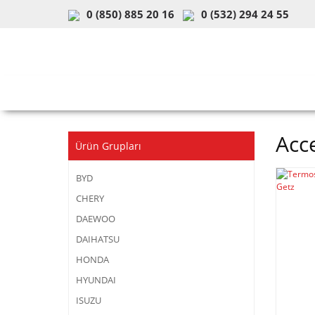
0 (850) 885 20 16
0 (532) 294 24 55
ARAÇ & MODEL SEÇİMİ
MOB
Acc
Ürün Grupları
BYD
CHERY
DAEWOO
DAIHATSU
HONDA
HYUNDAI
ISUZU