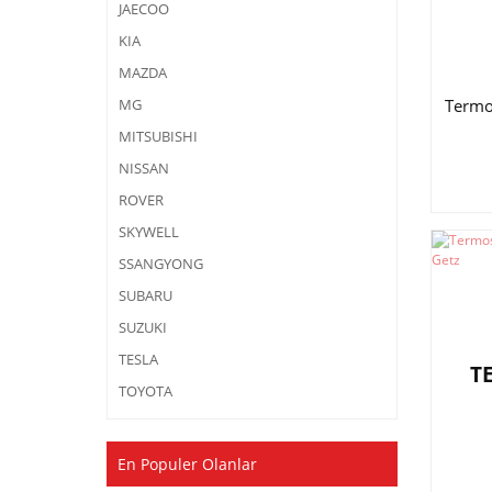
JAECOO
KIA
MAZDA
Termo
MG
MITSUBISHI
NISSAN
ROVER
SKYWELL
SSANGYONG
SUBARU
SUZUKI
TESLA
T
TOYOTA
En Populer Olanlar