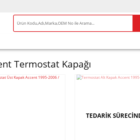
IS ÜRÜNLER
ENEOS
TESLA
BYD
AKSES
ent Termostat Kapağı
TEDARİK SÜRECİN