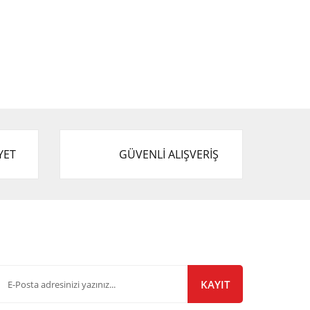
YET
GÜVENLİ ALIŞVERİŞ
-Bülten Listemize Kayıt Olun!
KAYIT