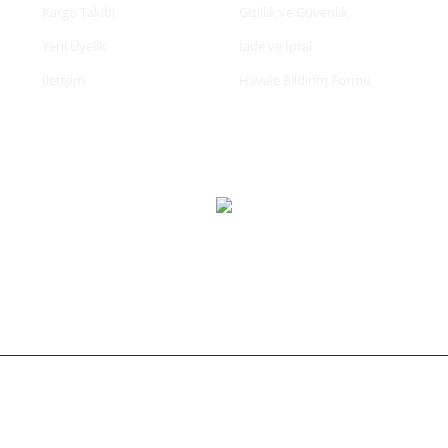
Kargo Takibi
Gizlilik ve Güvenlik
Yeni Üyelik
İade ve İptal
İletişim
Havale Bildirim Formu
tifikası ile korunmaktadır.