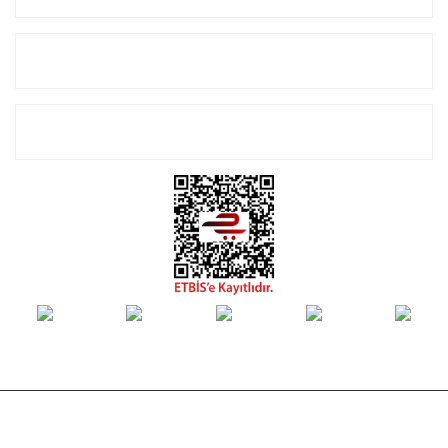
Alışveriş
E-Bülten Listemize Kayıt Olun!