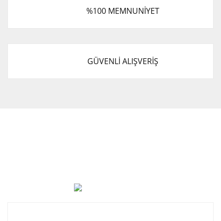
%100 MEMNUNİYET
GÜVENLİ ALIŞVERİŞ
Cevat Otomotiv Japon Korea Yedek Parçaları Üçevler, No:,
47. Sk. No:27, 16120 Nilüfer
0 (850) 885 20 16
Kurumsal