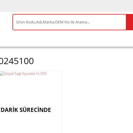
IS ÜRÜNLER
ENEOS
TESLA
BYD
AKSES
0245100
EDARİK SÜRECİNDE