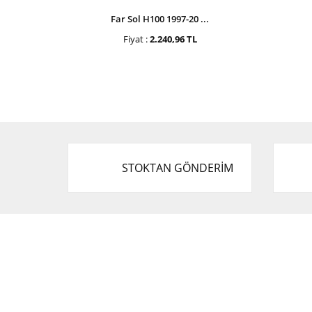
Far Sol H100 1997-20 ...
Fiyat :
2.240,96 TL
STOKTAN GÖNDERİM
Cevat Otomotiv Japon Korea Yedek Parçaları
Üçevler, No:, 47. Sk. No:27, 16120 Nilüfer