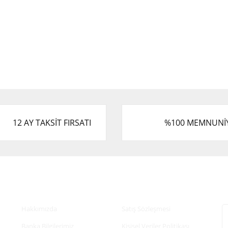
12 AY TAKSİT FIRSATI
%100 MEMNUNİ
Kurumsal
Alışveriş
E
Hakkımızda
Satış Sözleşmesi
Banka Bilgilerimiz
Kişisel Veriler Politikası