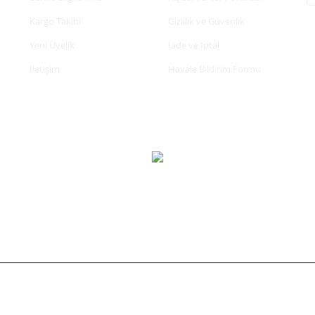
Kargo Takibi
Gizlilik ve Güvenlik
Yeni Üyelik
İade ve İptal
İletişim
Havale Bildirim Formu