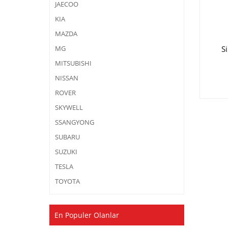
JAECOO
KIA
MAZDA
S
MG
MITSUBISHI
NISSAN
ROVER
SKYWELL
SSANGYONG
SUBARU
SUZUKI
TESLA
TOYOTA
En Populer Olanlar