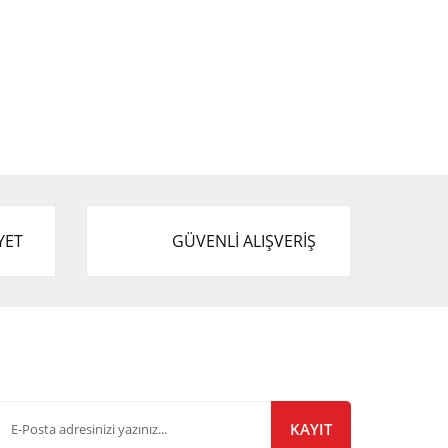
YET
GÜVENLİ ALIŞVERİŞ
-Bülten Listemize Kayıt Olun!
KAYIT