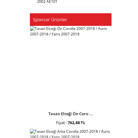
2002 AE101
Sponsor Ürünler
Tavan Elceği Ön Coro ...
Fiyat :
762,88 TL