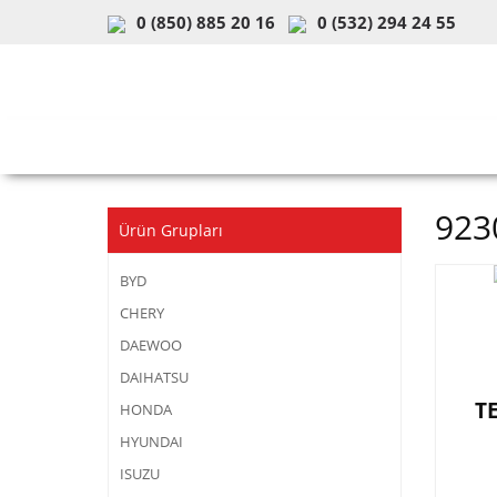
0 (850) 885 20 16
0 (532) 294 24 55
ARAÇ & MODEL SEÇİMİ
MOB
923
Ürün Grupları
BYD
CHERY
DAEWOO
DAIHATSU
T
HONDA
HYUNDAI
ISUZU