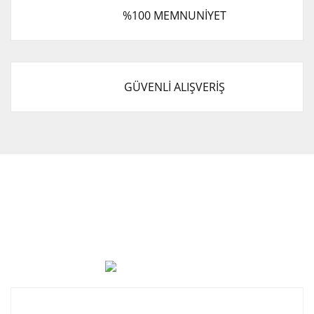
%100 MEMNUNİYET
GÜVENLİ ALIŞVERİŞ
Cevat Otomotiv Japon Korea Yedek Parçaları Üçevler, No:,
47. Sk. No:27, 16120 Nilüfer
0 (850) 885 20 16
Kurumsal