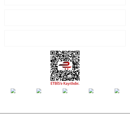
Alışveriş
E-Bülten Listemize Kayıt Olun!