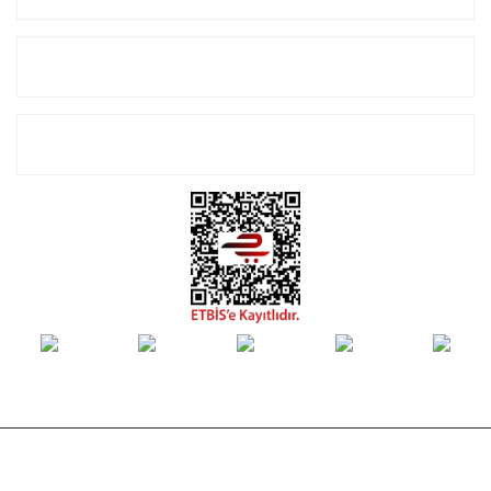
Alışveriş
E-Bülten Listemize Kayıt Olun!