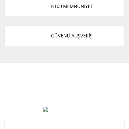
%100 MEMNUNİYET
GÜVENLİ ALIŞVERİŞ
Cevat Otomotiv Japon Korea Yedek Parçaları Üçevler, No:,
47. Sk. No:27, 16120 Nilüfer
0 (850) 885 20 16
Kurumsal