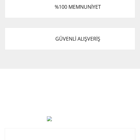
%100 MEMNUNİYET
GÜVENLİ ALIŞVERİŞ
Cevat Otomotiv Japon Korea Yedek Parçaları Üçevler, No:,
47. Sk. No:27, 16120 Nilüfer
0 (850) 885 20 16
Kurumsal