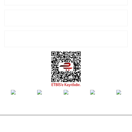
Alışveriş
E-Bülten Listemize Kayıt Olun!