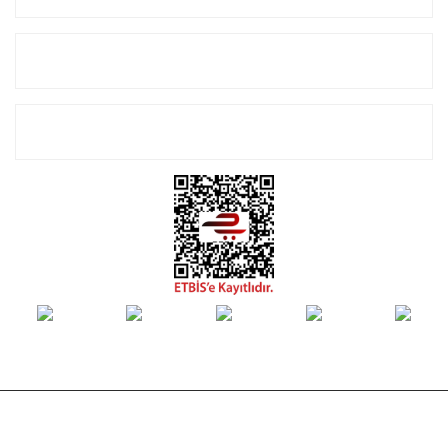
Alışveriş
E-Bülten Listemize Kayıt Olun!