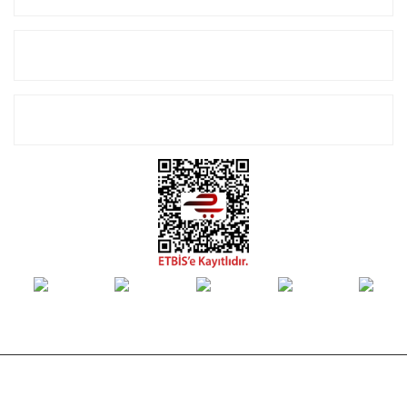
Alışveriş
E-Bülten Listemize Kayıt Olun!