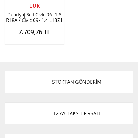
LUK
Debriyaj Seti Civic 06- 1.8
R18A / Civic 09- 1.4 L13Z1
FK1 İ-SHİFT
7.709,76 TL
STOKTAN GÖNDERİM
12 AY TAKSİT FIRSATI