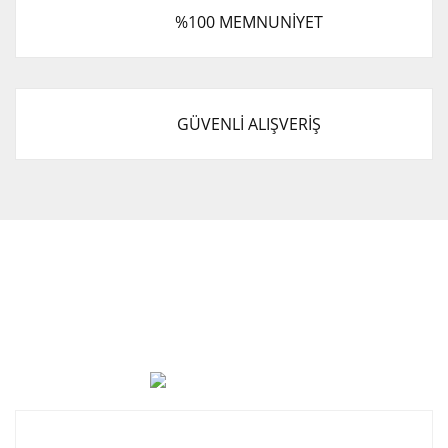
%100 MEMNUNİYET
GÜVENLİ ALIŞVERİŞ
Cevat Otomotiv Japon Korea Yedek Parçaları Üçevler, No:,
47. Sk. No:27, 16120 Nilüfer
0 (850) 885 20 16
Kurumsal