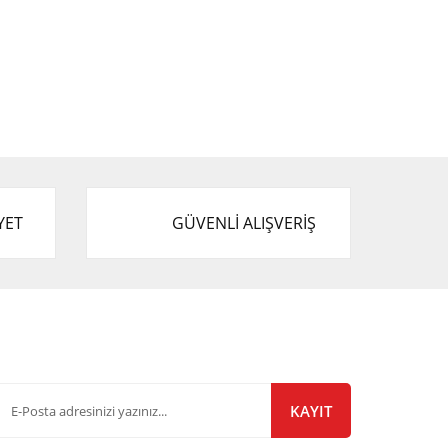
YET
GÜVENLİ ALIŞVERİŞ
-Bülten Listemize Kayıt Olun!
KAYIT