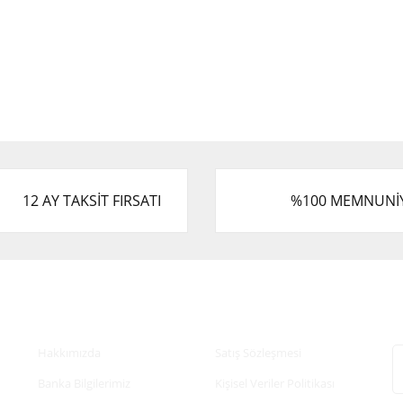
12 AY TAKSİT FIRSATI
%100 MEMNUNİ
Kurumsal
Alışveriş
E
Hakkımızda
Satış Sözleşmesi
Banka Bilgilerimiz
Kişisel Veriler Politikası