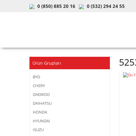
0 (850) 885 20 16
0 (532) 294 24 55
ARAÇ & MODEL SEÇİMİ
MOB
525
Ürün Grupları
BYD
CHERY
DAEWOO
DAIHATSU
HONDA
HYUNDAI
ISUZU