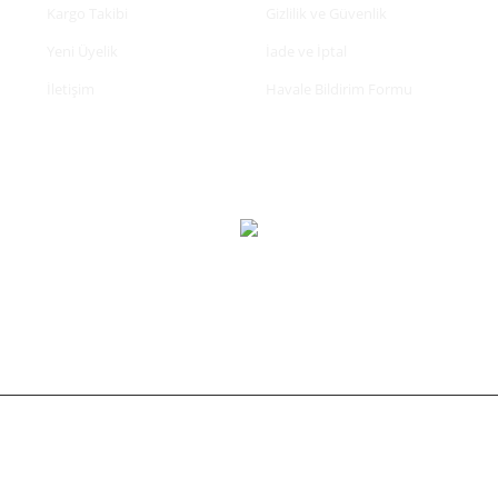
Kargo Takibi
Gizlilik ve Güvenlik
Yeni Üyelik
İade ve İptal
İletişim
Havale Bildirim Formu
tifikası ile korunmaktadır.