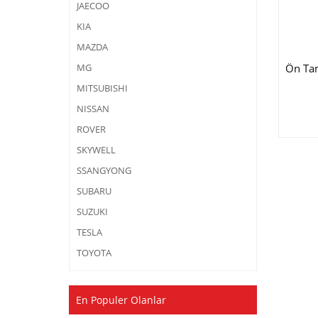
JAECOO
KIA
MAZDA
Ön Tam
MG
MITSUBISHI
NISSAN
ROVER
SKYWELL
SSANGYONG
SUBARU
SUZUKI
TESLA
TOYOTA
En Populer Olanlar