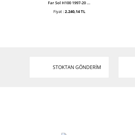
Far Sol H100 1997-20 ...
Fiyat :
2.240,14 TL
STOKTAN GÖNDERİM
Cevat Otomotiv Japon Korea Yedek Parçaları
Üçevler, No:, 47. Sk. No:27, 16120 Nilüfer