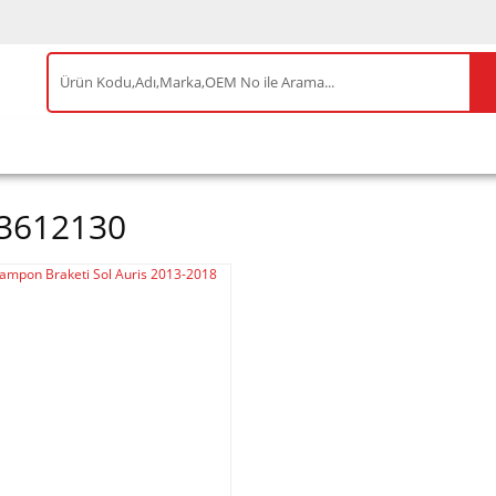
IS ÜRÜNLER
ENEOS
TESLA
BYD
AKSES
3612130