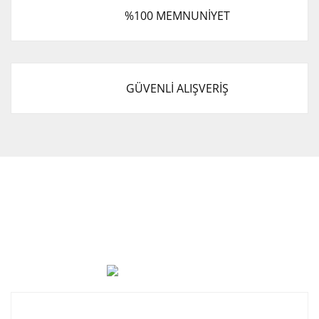
%100 MEMNUNİYET
GÜVENLİ ALIŞVERİŞ
Cevat Otomotiv Japon Korea Yedek Parçaları Üçevler, No:,
47. Sk. No:27, 16120 Nilüfer
0 (850) 885 20 16
Kurumsal