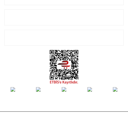
Alışveriş
E-Bülten Listemize Kayıt Olun!