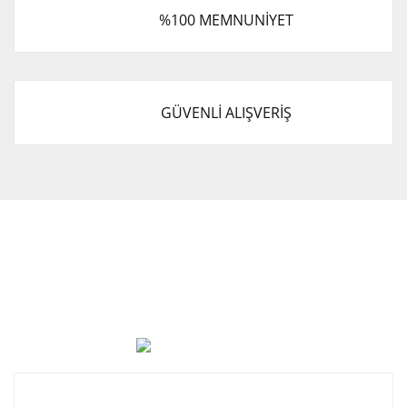
%100 MEMNUNİYET
GÜVENLİ ALIŞVERİŞ
Cevat Otomotiv Japon Korea Yedek Parçaları Üçevler, No:,
47. Sk. No:27, 16120 Nilüfer
0 (850) 885 20 16
Kurumsal