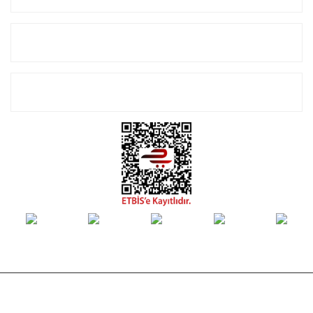
Alışveriş
E-Bülten Listemize Kayıt Olun!