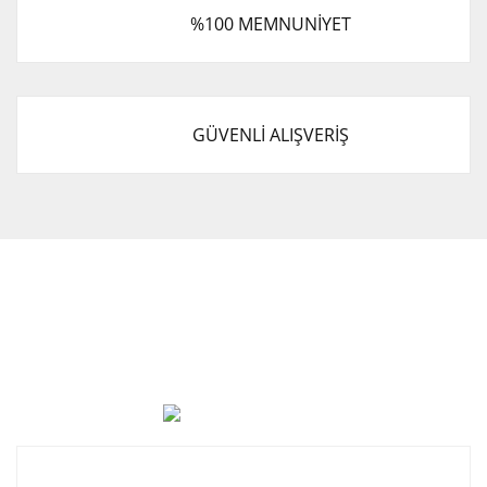
%100 MEMNUNİYET
GÜVENLİ ALIŞVERİŞ
Cevat Otomotiv Japon Korea Yedek Parçaları Üçevler, No:,
47. Sk. No:27, 16120 Nilüfer
0 (850) 885 20 16
Kurumsal