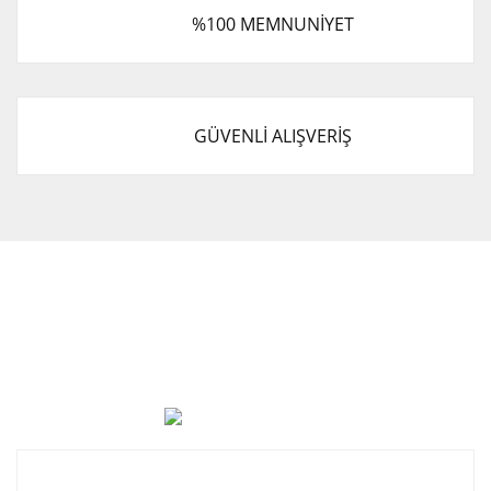
%100 MEMNUNİYET
GÜVENLİ ALIŞVERİŞ
Cevat Otomotiv Japon Korea Yedek Parçaları Üçevler, No:,
47. Sk. No:27, 16120 Nilüfer
0 (850) 885 20 16
Kurumsal