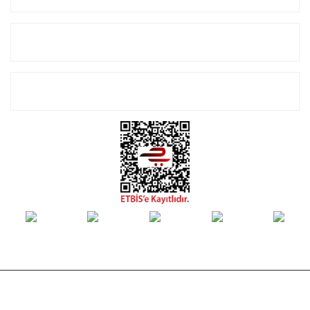
Alışveriş
E-Bülten Listemize Kayıt Olun!