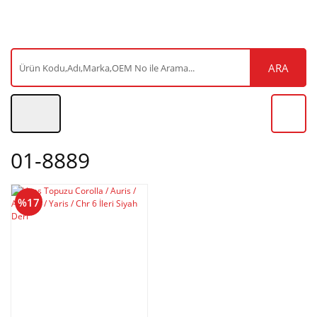
ARA
01-8889
%17