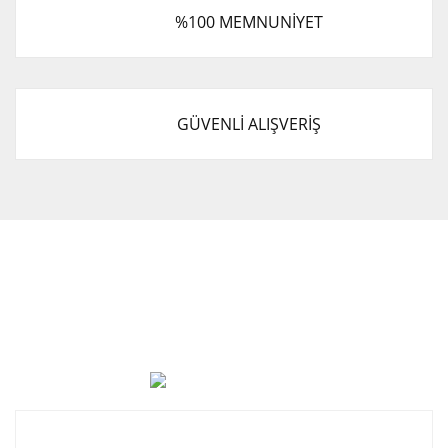
%100 MEMNUNİYET
GÜVENLİ ALIŞVERİŞ
Cevat Otomotiv Japon Korea Yedek Parçaları Üçevler, No:,
47. Sk. No:27, 16120 Nilüfer
0 (850) 885 20 16
Kurumsal