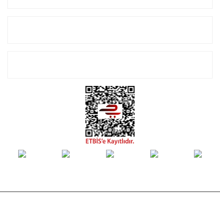
Alışveriş
E-Bülten Listemize Kayıt Olun!