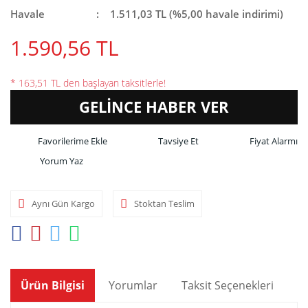
Havale
1.511,03 TL (%5,00 havale indirimi)
1.590,56 TL
* 163,51 TL den başlayan taksitlerle!
GELİNCE HABER VER
Tavsiye Et
Fiyat Alarmı
Yorum Yaz
Aynı Gün Kargo
Stoktan Teslim
Ürün Bilgisi
Yorumlar
Taksit Seçenekleri
Ön