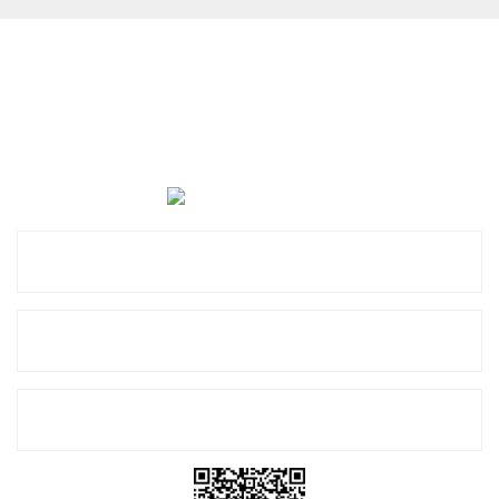
Cevat Otomotiv Japon Korea Yedek Parçaları Üçevler, No:,
47. Sk. No:27, 16120 Nilüfer
0 (850) 885 20 16
Kurumsal
Alışveriş
E-Bülten Listemize Kayıt Olun!