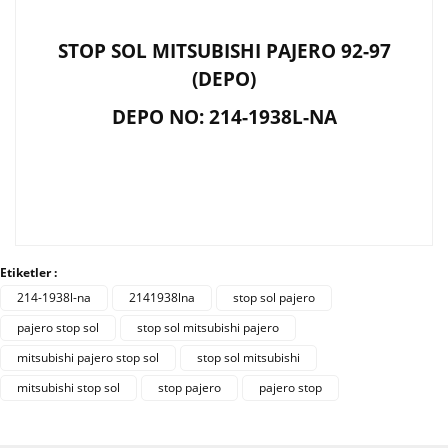
STOP SOL MITSUBISHI PAJERO 92-97
(DEPO)
DEPO NO: 214-1938L-NA
Bu ürünün fiyat bilgisi, resim, ürün açıklamalarında ve
diğer konularda yetersiz gördüğünüz noktaları öneri
Bu ürüne ilk yorumu siz yapın!
Etiketler :
formunu kullanarak tarafımıza iletebilirsiniz.
Görüş ve önerileriniz için teşekkür ederiz.
214-1938l-na
2141938lna
stop sol pajero
pajero stop sol
stop sol mitsubishi pajero
Yorum Yaz
Ürün resmi kalitesiz, bozuk veya görüntülenemiyor.
mitsubishi pajero stop sol
stop sol mitsubishi
Ürün açıklamasında eksik bilgiler bulunuyor.
mitsubishi stop sol
stop pajero
pajero stop
Ürün bilgilerinde hatalar bulunuyor.
Ürün fiyatı diğer sitelerden daha pahalı.