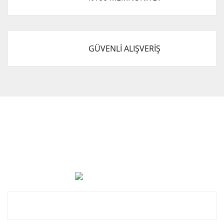
GÜVENLİ ALIŞVERİŞ
Cevat Otomotiv Japon Korea Yedek Parçaları Üçevler, No:,
47. Sk. No:27, 16120 Nilüfer
0 (850) 885 20 16
Kurumsal