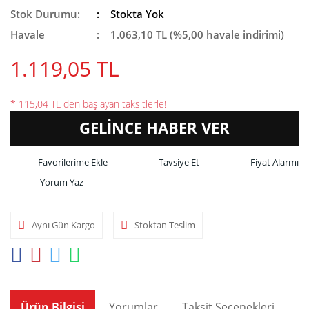
Stok Durumu:
Stokta Yok
Havale
1.063,10 TL (%5,00 havale indirimi)
1.119,05 TL
* 115,04 TL den başlayan taksitlerle!
GELİNCE HABER VER
Tavsiye Et
Fiyat Alarmı
Yorum Yaz
Aynı Gün Kargo
Stoktan Teslim
Ürün Bilgisi
Yorumlar
Taksit Seçenekleri
Ön