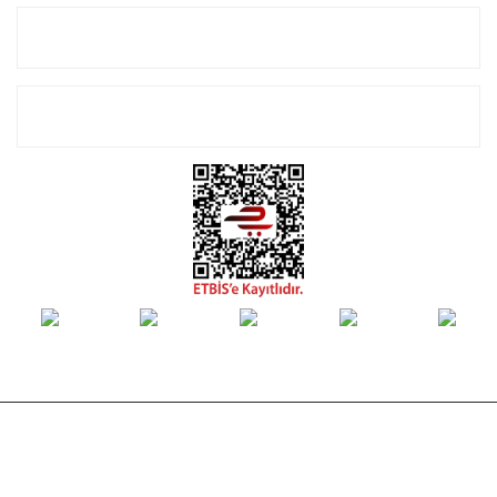
Alışveriş
E-Bülten Listemize Kayıt Olun!
© Tüm hakları saklıdır. Kredi kartı bilgileriniz 256bit SSL sertifikası ile