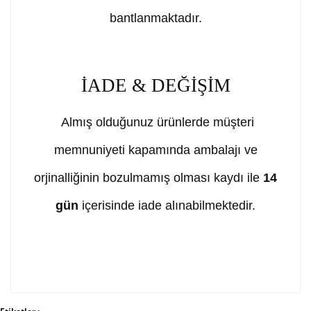
bantlanmaktadır.
İADE & DEĞİŞİM
Almış olduğunuz ürünlerde müşteri
memnuniyeti kapamında ambalajı ve
orjinalliğinin bozulmamış olması kaydı ile
14
gün
içerisinde iade alınabilmektedir.
Bu ürünün fiyat bilgisi, resim, ürün açıklamalarında ve
diğer konularda yetersiz gördüğünüz noktaları öneri
Bu ürüne ilk yorumu siz yapın!