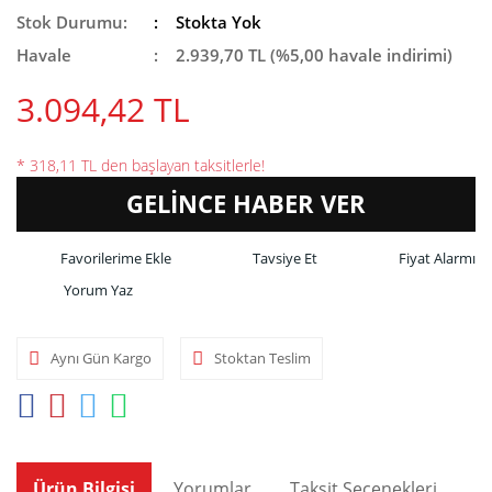
Stok Durumu:
Stokta Yok
Havale
2.939,70 TL (%5,00 havale indirimi)
3.094,42 TL
* 318,11 TL den başlayan taksitlerle!
GELİNCE HABER VER
Tavsiye Et
Fiyat Alarmı
Yorum Yaz
Aynı Gün Kargo
Stoktan Teslim
Ürün Bilgisi
Yorumlar
Taksit Seçenekleri
Ön