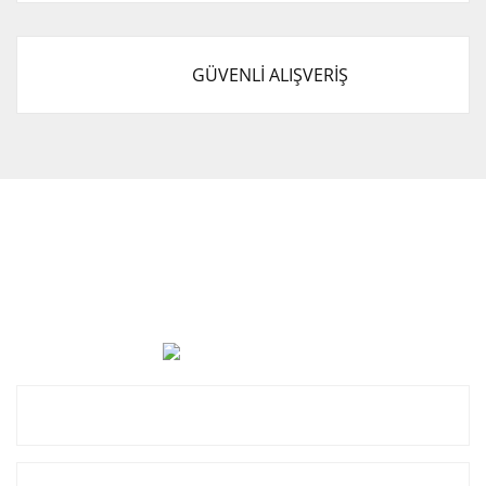
GÜVENLİ ALIŞVERİŞ
Cevat Otomotiv Japon Korea Yedek Parçaları Üçevler, No:,
47. Sk. No:27, 16120 Nilüfer
0 (850) 885 20 16
Kurumsal