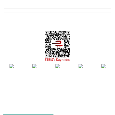
Alışveriş
E-Bülten Listemize Kayıt Olun!
© Tüm hakları saklıdır. Kredi kartı bilgileriniz 256bit SSL sertifikası ile
korunmaktadır.