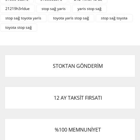
21219h3rldue
stop sağ yaris
yaris stop sağ
Yorum Yaz
Ürün resmi kalitesiz, bozuk veya görüntülenemiyor.
stop sağ toyota yaris
toyota yaris stop sağ
stop sağ toyota
Ürün açıklamasında eksik bilgiler bulunuyor.
toyota stop sağ
Ürün bilgilerinde hatalar bulunuyor.
Ürün fiyatı diğer sitelerden daha pahalı.
Bu ürüne benzer farklı alternatifler olmalı.
STOKTAN GÖNDERİM
Gönder
12 AY TAKSİT FIRSATI
%100 MEMNUNİYET