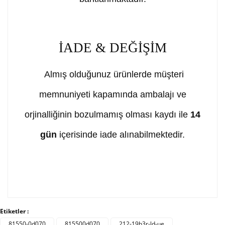
İADE & DEĞİŞİM
Almış olduğunuz ürünlerde müşteri
memnuniyeti kapamında ambalajı ve
orjinalliğinin bozulmamış olması kaydı ile
14
gün
içerisinde iade alınabilmektedir.
Bu ürünün fiyat bilgisi, resim, ürün açıklamalarında ve
diğer konularda yetersiz gördüğünüz noktaları öneri
Bu ürüne ilk yorumu siz yapın!
Etiketler :
formunu kullanarak tarafımıza iletebilirsiniz.
Görüş ve önerileriniz için teşekkür ederiz.
81550-0d070
815500d070
212-19h3r-ld-ue