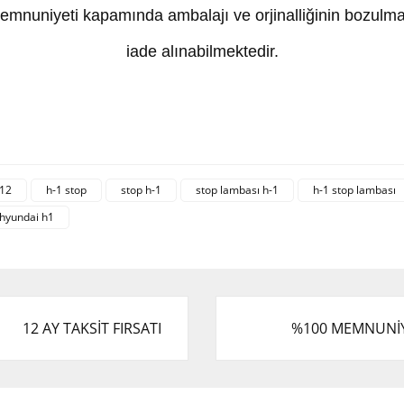
mnuniyeti kapamında ambalajı ve orjinalliğinin bozulma
iade alınabilmektedir.
 ve diğer konularda yetersiz gördüğünüz noktaları öneri formunu kullanarak tar
Bu ürüne ilk yorumu siz yapın!
12
h-1 stop
stop h-1
stop lambası h-1
h-1 stop lambası
 hyundai h1
.
Yorum Yaz
12 AY TAKSİT FIRSATI
%100 MEMNUNİ