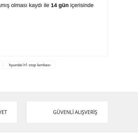
mış olması kaydı ile
14 gün
içerisinde
afımıza iletebilirsiniz.
hyundai h1 stop lambası
YET
GÜVENLİ ALIŞVERİŞ