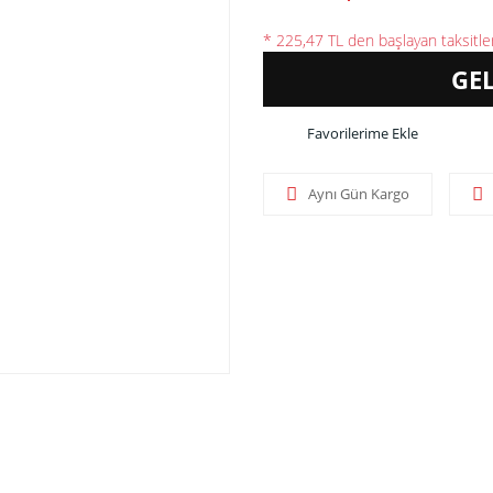
* 225,47 TL den başlayan taksitler
GE
Aynı Gün Kargo