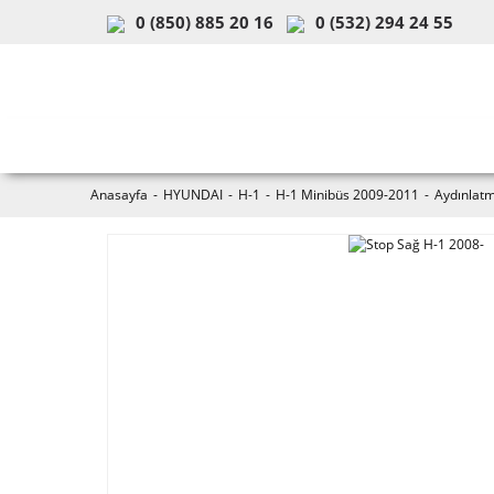
0 (850) 885 20 16
0 (532) 294 24 55
ARAÇ & MODEL SEÇİMİ
MOB
Anasayfa
HYUNDAI
H-1
H-1 Minibüs 2009-2011
Aydınlatm