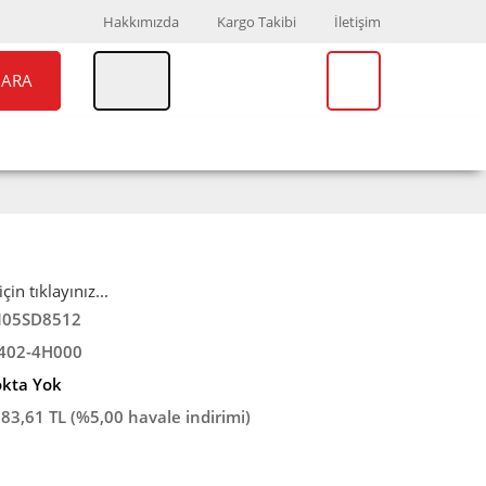
Hakkımızda
Kargo Takibi
İletişim
ARA
UAR
MARKALAR
in tıklayınız...
05SD8512
402-4H000
okta Yok
083,61 TL (%5,00 havale indirimi)