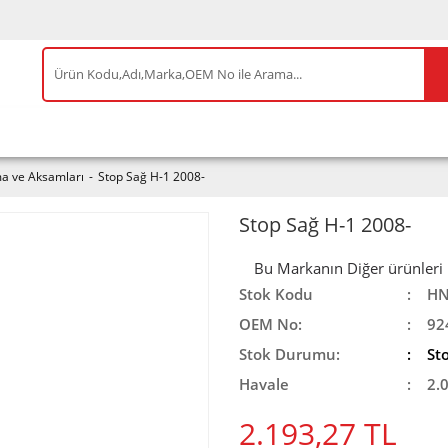
IS ÜRÜNLER
ENEOS
TESLA
BYD
AKSES
a ve Aksamları
Stop Sağ H-1 2008-
Stop Sağ H-1 2008-
Bu Markanın Diğer ürünleri iç
Stok Kodu
HN
OEM No:
92
Stok Durumu:
St
Havale
2.
2.193,27 TL