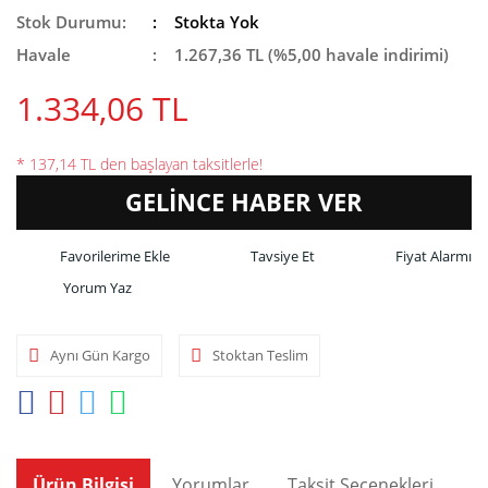
Stok Durumu:
Stokta Yok
Havale
1.267,36 TL (%5,00 havale indirimi)
1.334,06 TL
* 137,14 TL den başlayan taksitlerle!
GELİNCE HABER VER
Tavsiye Et
Fiyat Alarmı
Yorum Yaz
Aynı Gün Kargo
Stoktan Teslim
Ürün Bilgisi
Yorumlar
Taksit Seçenekleri
Ön