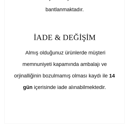
bantlanmaktadır.
İADE & DEĞİŞİM
Almış olduğunuz ürünlerde müşteri
memnuniyeti kapamında ambalajı ve
orjinalliğinin bozulmamış olması kaydı ile
14
gün
içerisinde iade alınabilmektedir.
Bu ürünün fiyat bilgisi, resim, ürün açıklamalarında ve
diğer konularda yetersiz gördüğünüz noktaları öneri