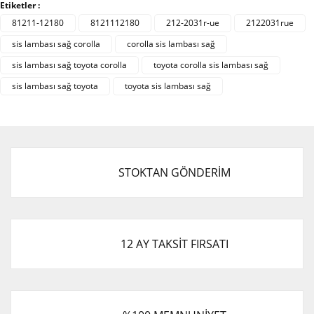
Bu ürüne ilk yorumu siz yapın!
Etiketler :
formunu kullanarak tarafımıza iletebilirsiniz.
Görüş ve önerileriniz için teşekkür ederiz.
81211-12180
8121112180
212-2031r-ue
2122031rue
sis lambası sağ corolla
corolla sis lambası sağ
Yorum Yaz
Ürün resmi kalitesiz, bozuk veya görüntülenemiyor.
sis lambası sağ toyota corolla
toyota corolla sis lambası sağ
Ürün açıklamasında eksik bilgiler bulunuyor.
sis lambası sağ toyota
toyota sis lambası sağ
Ürün bilgilerinde hatalar bulunuyor.
Ürün fiyatı diğer sitelerden daha pahalı.
Bu ürüne benzer farklı alternatifler olmalı.
STOKTAN GÖNDERİM
Gönder
12 AY TAKSİT FIRSATI