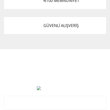
%100 MEMNUNİYET
GÜVENLİ ALIŞVERİŞ
Cevat Otomotiv Japon Korea Yedek Parçaları Üçevler, No:,
47. Sk. No:27, 16120 Nilüfer
0 (850) 885 20 16
Kurumsal