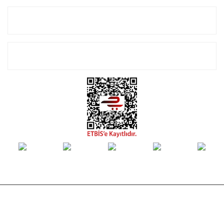
Alışveriş
E-Bülten Listemize Kayıt Olun!
© Tüm hakları saklıdır. Kredi kartı bilgileriniz 256bit SSL sertifikası ile