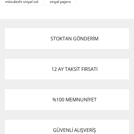
mitsubishi sinyal sol
sinyal pajero
Ürün bilgilerinde hatalar bulunuyor.
Ürün fiyatı diğer sitelerden daha pahalı.
Bu ürüne benzer farklı alternatifler olmalı.
STOKTAN GÖNDERİM
Gönder
12 AY TAKSİT FIRSATI
%100 MEMNUNİYET
GÜVENLİ ALIŞVERİŞ