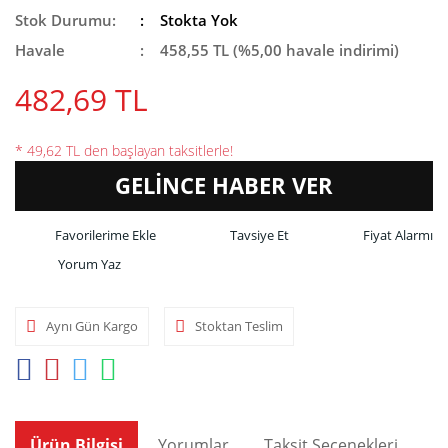
Stok Durumu:
Stokta Yok
Havale
458,55 TL (%5,00 havale indirimi)
482,69 TL
* 49,62 TL den başlayan taksitlerle!
GELİNCE HABER VER
Tavsiye Et
Fiyat Alarmı
Yorum Yaz
Aynı Gün Kargo
Stoktan Teslim
Ürün Bilgisi
Yorumlar
Taksit Seçenekleri
Ön