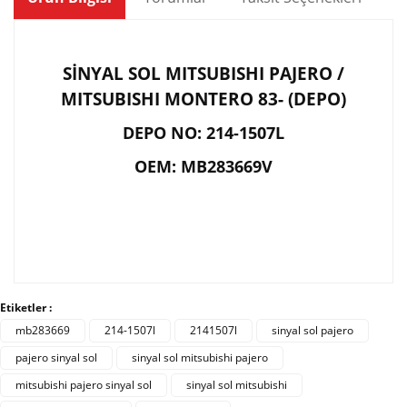
SİNYAL SOL MITSUBISHI PAJERO /
MITSUBISHI MONTERO 83- (DEPO)
DEPO NO: 214-1507L
OEM: MB283669V
Bu ürünün fiyat bilgisi, resim, ürün açıklamalarında ve
diğer konularda yetersiz gördüğünüz noktaları öneri
Bu ürüne ilk yorumu siz yapın!
Etiketler :
formunu kullanarak tarafımıza iletebilirsiniz.
Görüş ve önerileriniz için teşekkür ederiz.
mb283669
214-1507l
2141507l
sinyal sol pajero
pajero sinyal sol
sinyal sol mitsubishi pajero
Yorum Yaz
Ürün resmi kalitesiz, bozuk veya görüntülenemiyor.
mitsubishi pajero sinyal sol
sinyal sol mitsubishi
Ürün açıklamasında eksik bilgiler bulunuyor.