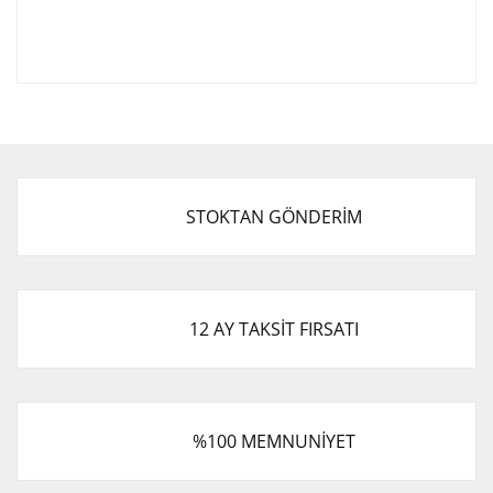
Bu ürünün fiyat bilgisi, resim, ürün açıklamalarında ve
diğer konularda yetersiz gördüğünüz noktaları öneri
Bu ürüne ilk yorumu siz yapın!
formunu kullanarak tarafımıza iletebilirsiniz.
Görüş ve önerileriniz için teşekkür ederiz.
Yorum Yaz
Ürün resmi kalitesiz, bozuk veya görüntülenemiyor.
STOKTAN GÖNDERİM
Ürün açıklamasında eksik bilgiler bulunuyor.
Ürün bilgilerinde hatalar bulunuyor.
Ürün fiyatı diğer sitelerden daha pahalı.
Bu ürüne benzer farklı alternatifler olmalı.
12 AY TAKSİT FIRSATI
%100 MEMNUNİYET
Gönder