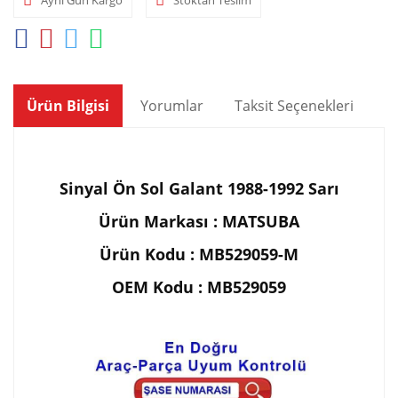
Ürün Bilgisi
Yorumlar
Taksit Seçenekleri
Ön
Sinyal Ön Sol Galant 1988-1992 Sarı
Ürün Markası : MATSUBA
Ürün Kodu : MB529059-M
OEM Kodu : MB529059