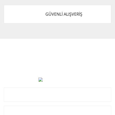
GÜVENLİ ALIŞVERİŞ
Cevat Otomotiv Japon Korea Yedek Parçaları Üçevler, No:,
47. Sk. No:27, 16120 Nilüfer
0 (850) 885 20 16
Kurumsal
Alışveriş