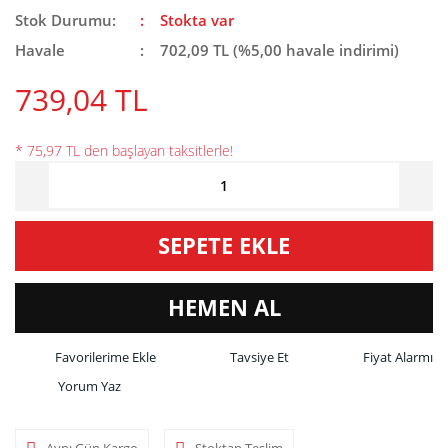
Stok Durumu:
Stokta var
Havale
702,09 TL (%5,00 havale indirimi)
739,04 TL
* 75,97 TL den başlayan taksitlerle!
SEPETE EKLE
HEMEN AL
Tavsiye Et
Fiyat Alarmı
Yorum Yaz
Aynı Gün Kargo
Stoktan Teslim