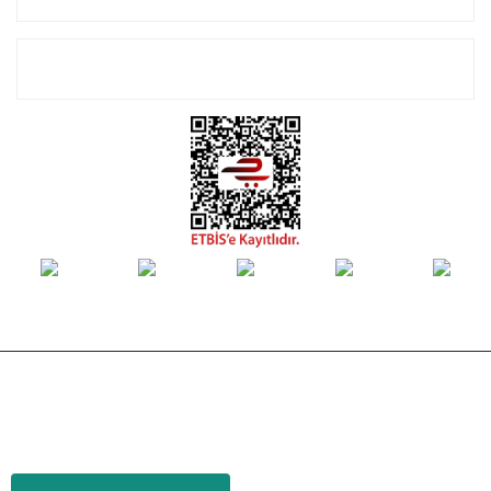
E-Bülten Listemize Kayıt Olun!
© Tüm hakları saklıdır. Kredi kartı bilgileriniz 256bit SSL sertifikası ile
korunmaktadır.