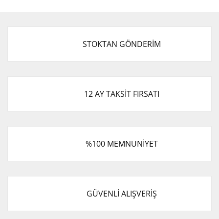
Görüş ve önerileriniz için teşekkür ederiz.
Yorum Yaz
Ürün resmi kalitesiz, bozuk veya görüntülenemiyor.
STOKTAN GÖNDERİM
Ürün açıklamasında eksik bilgiler bulunuyor.
Ürün bilgilerinde hatalar bulunuyor.
Ürün fiyatı diğer sitelerden daha pahalı.
Bu ürüne benzer farklı alternatifler olmalı.
12 AY TAKSİT FIRSATI
%100 MEMNUNİYET
Gönder
GÜVENLİ ALIŞVERİŞ