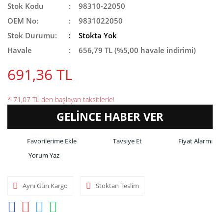
Stok Kodu
98310-22050
OEM No:
9831022050
Stok Durumu:
Stokta Yok
Havale
656,79 TL (%5,00 havale indirimi)
691,36 TL
* 71,07 TL den başlayan taksitlerle!
GELİNCE HABER VER
Tavsiye Et
Fiyat Alarmı
Yorum Yaz
Aynı Gün Kargo
Stoktan Teslim