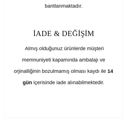
bantlanmaktadır.
İADE & DEĞİŞİM
Almış olduğunuz ürünlerde müşteri
memnuniyeti kapamında ambalajı ve
orjinalliğinin bozulmamış olması kaydı ile
14
gün
içerisinde iade alınabilmektedir.
Bu ürünün fiyat bilgisi, resim, ürün açıklamalarında ve
diğer konularda yetersiz gördüğünüz noktaları öneri
Bu ürüne ilk yorumu siz yapın!
formunu kullanarak tarafımıza iletebilirsiniz.