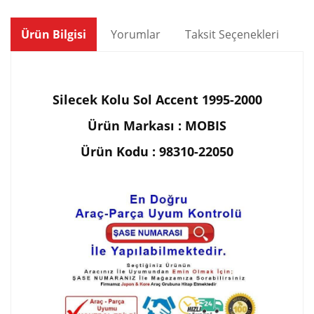
Ürün Bilgisi
Yorumlar
Taksit Seçenekleri
Ön
Silecek
Kolu Sol Accent 1995-2000
Ürün Markası : MOBIS
Ürün Kodu : 98310-22050