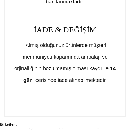
bantlanmaktadır.
İADE & DEĞİŞİM
Almış olduğunuz ürünlerde müşteri
memnuniyeti kapamında ambalajı ve
orjinalliğinin bozulmamış olması kaydı ile
14
gün
içerisinde iade alınabilmektedir.
Bu ürünün fiyat bilgisi, resim, ürün açıklamalarında ve
diğer konularda yetersiz gördüğünüz noktaları öneri
Bu ürüne ilk yorumu siz yapın!
Etiketler :
formunu kullanarak tarafımıza iletebilirsiniz.