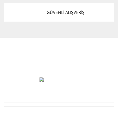
GÜVENLİ ALIŞVERİŞ
Cevat Otomotiv Japon Korea Yedek Parçaları Üçevler, No:,
47. Sk. No:27, 16120 Nilüfer
0 (850) 885 20 16
Kurumsal
Alışveriş