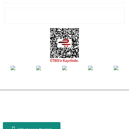
E-Bülten Listemize Kayıt Olun!
© Tüm hakları saklıdır. Kredi kartı bilgileriniz 256bit SSL sertifikası ile
korunmaktadır.