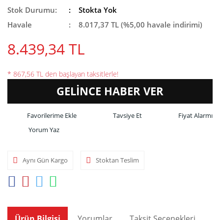
Stok Durumu:
Stokta Yok
Havale
8.017,37 TL (%5,00 havale indirimi)
8.439,34 TL
* 867,56 TL den başlayan taksitlerle!
GELİNCE HABER VER
Tavsiye Et
Fiyat Alarmı
Yorum Yaz
Aynı Gün Kargo
Stoktan Teslim
Ürün Bilgisi
Yorumlar
Taksit Seçenekleri
Ön