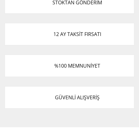
STOKTAN GÖNDERİM
Ürün açıklamasında eksik bilgiler bulunuyor.
Ürün bilgilerinde hatalar bulunuyor.
Ürün fiyatı diğer sitelerden daha pahalı.
Bu ürüne benzer farklı alternatifler olmalı.
12 AY TAKSİT FIRSATI
%100 MEMNUNİYET
Gönder
GÜVENLİ ALIŞVERİŞ