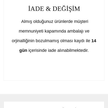
İADE & DEĞİŞİM
Almış olduğunuz ürünlerde müşteri
memnuniyeti kapamında ambalajı ve
orjinalliğinin bozulmamış olması kaydı ile
14
gün
içerisinde iade alınabilmektedir.
Bu ürünün fiyat bilgisi, resim, ürün açıklamalarında ve
diğer konularda yetersiz gördüğünüz noktaları öneri
Bu ürüne ilk yorumu siz yapın!
formunu kullanarak tarafımıza iletebilirsiniz.
Görüş ve önerileriniz için teşekkür ederiz.
Yorum Yaz
Ürün resmi kalitesiz, bozuk veya görüntülenemiyor.