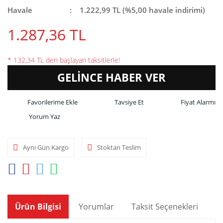
Havale
1.222,99 TL (%5,00 havale indirimi)
1.287,36 TL
* 132,34 TL den başlayan taksitlerle!
GELİNCE HABER VER
Tavsiye Et
Fiyat Alarmı
Yorum Yaz
Aynı Gün Kargo
Stoktan Teslim
Ürün Bilgisi
Yorumlar
Taksit Seçenekleri
Ön