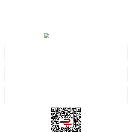
Cevat Otomotiv Japon Korea Yedek Parçaları Üçevler, No:,
47. Sk. No:27, 16120 Nilüfer
0 (850) 885 20 16
Kurumsal
Alışveriş
E-Bülten Listemize Kayıt Olun!