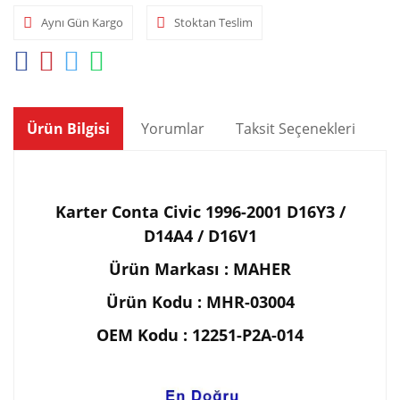
Aynı Gün Kargo
Stoktan Teslim
Ürün Bilgisi
Yorumlar
Taksit Seçenekleri
Ön
Karter Conta Civic 1996-2001 D16Y3 /
D14A4 / D16V1
Ürün Markası : MAHER
Ürün Kodu : MHR-03004
OEM Kodu : 12251-P2A-014