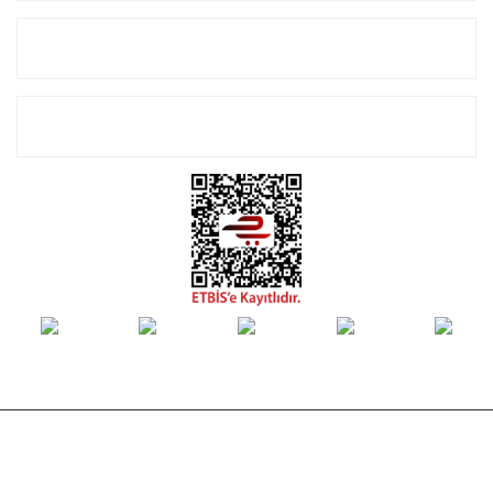
Alışveriş
E-Bülten Listemize Kayıt Olun!