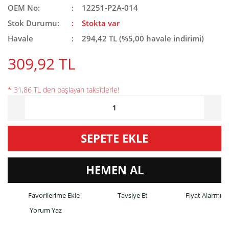
OEM No:
12251-P2A-014
Stok Durumu:
Stokta var
Havale
294,42 TL (%5,00 havale indirimi)
309,92 TL
* 31,86 TL den başlayan taksitlerle!
SEPETE EKLE
HEMEN AL
Tavsiye Et
Fiyat Alarmı
Yorum Yaz