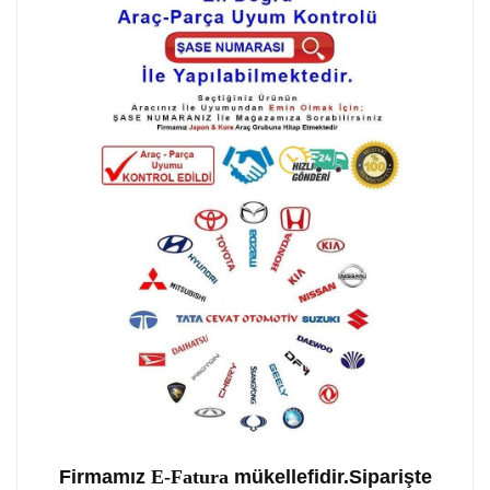
Firmamız
E-Fatura
mükellefidir.Siparişte