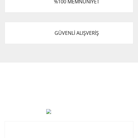
%100 MEMNUNİYET
Gönder
GÜVENLİ ALIŞVERİŞ
Cevat Otomotiv Japon Korea Yedek Parçaları Üçevler, No:,
47. Sk. No:27, 16120 Nilüfer
0 (850) 885 20 16
Kurumsal