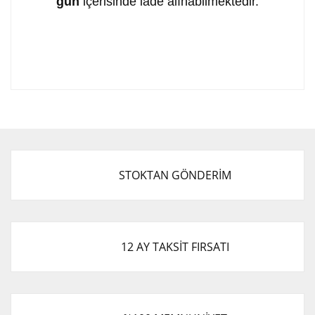
gün
içerisinde iade alınabilmektedir.
Bu ürünün fiyat bilgisi, resim, ürün açıklamalarında ve
diğer konularda yetersiz gördüğünüz noktaları öneri
Bu ürüne ilk yorumu siz yapın!
formunu kullanarak tarafımıza iletebilirsiniz.
Görüş ve önerileriniz için teşekkür ederiz.
Yorum Yaz
Ürün resmi kalitesiz, bozuk veya görüntülenemiyor.
STOKTAN GÖNDERİM
Ürün açıklamasında eksik bilgiler bulunuyor.
Ürün bilgilerinde hatalar bulunuyor.
Ürün fiyatı diğer sitelerden daha pahalı.
Bu ürüne benzer farklı alternatifler olmalı.
12 AY TAKSİT FIRSATI