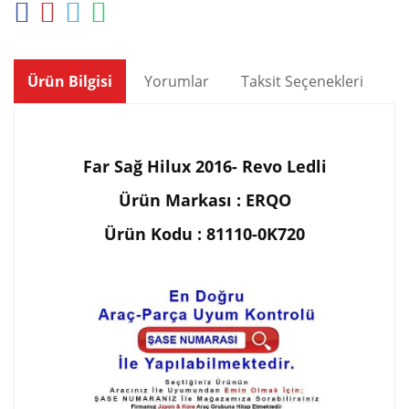
Ürün Bilgisi
Yorumlar
Taksit Seçenekleri
Ön
Far Sağ Hilux 2016- Revo Ledli
Ürün Markası : ERQO
Ürün Kodu : 81110-0K720