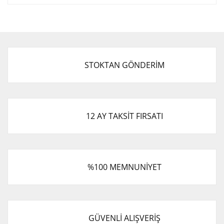
Bu ürünün fiyat bilgisi, resim, ürün açıklamalarında ve
diğer konularda yetersiz gördüğünüz noktaları öneri
Bu ürüne ilk yorumu siz yapın!
formunu kullanarak tarafımıza iletebilirsiniz.
Görüş ve önerileriniz için teşekkür ederiz.
Yorum Yaz
Ürün resmi kalitesiz, bozuk veya görüntülenemiyor.
STOKTAN GÖNDERİM
Ürün açıklamasında eksik bilgiler bulunuyor.
Ürün bilgilerinde hatalar bulunuyor.
Ürün fiyatı diğer sitelerden daha pahalı.
Bu ürüne benzer farklı alternatifler olmalı.
12 AY TAKSİT FIRSATI
%100 MEMNUNİYET
Gönder
GÜVENLİ ALIŞVERİŞ