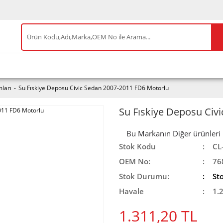
IS ÜRÜNLER
ENEOS
TESLA
BYD
AKSES
ları
Su Fıskiye Deposu Civic Sedan 2007-2011 FD6 Motorlu
Su Fıskiye Deposu Civ
Bu Markanın Diğer ürünleri iç
Stok Kodu
CL
OEM No:
76
Stok Durumu:
St
Havale
1.
1.311,20 TL