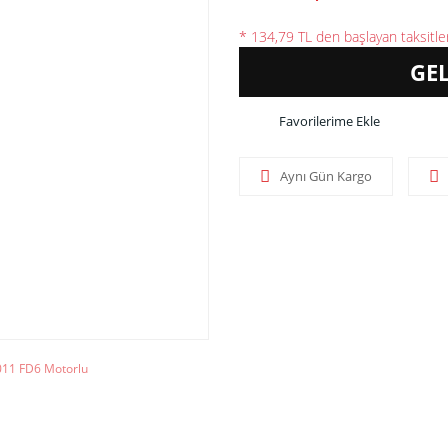
* 134,79 TL den başlayan taksitler
GE
Aynı Gün Kargo