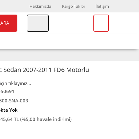
Hakkımızda
Kargo Takibi
İletişim
ARA
UAR
MARKALAR
ic Sedan 2007-2011 FD6 Motorlu
in tıklayınız...
-50691
800-SNA-003
okta Yok
245,64 TL (%5,00 havale indirimi)