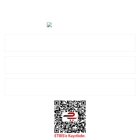
Cevat Otomotiv Japon Korea Yedek Parçaları Üçevler, No:,
47. Sk. No:27, 16120 Nilüfer
0 (850) 885 20 16
Kurumsal
Alışveriş
E-Bülten Listemize Kayıt Olun!