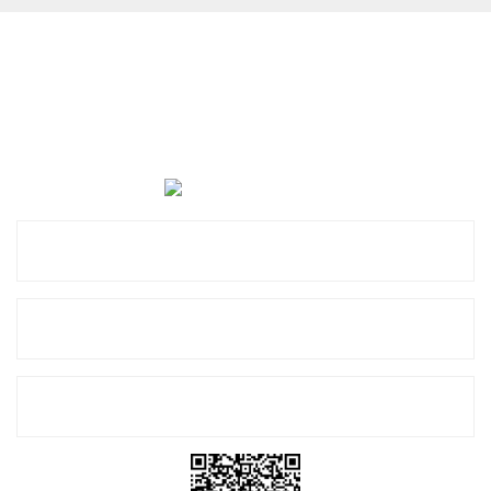
Cevat Otomotiv Japon Korea Yedek Parçaları Üçevler, No:,
47. Sk. No:27, 16120 Nilüfer
0 (850) 885 20 16
Kurumsal
Alışveriş
E-Bülten Listemize Kayıt Olun!