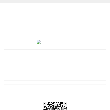
Cevat Otomotiv Japon Korea Yedek Parçaları Üçevler, No:,
47. Sk. No:27, 16120 Nilüfer
0 (850) 885 20 16
Kurumsal
Alışveriş
E-Bülten Listemize Kayıt Olun!