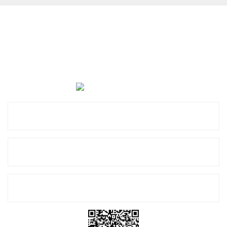
Cevat Otomotiv Japon Korea Yedek Parçaları Üçevler, No:,
47. Sk. No:27, 16120 Nilüfer
0 (850) 885 20 16
Kurumsal
Alışveriş
E-Bülten Listemize Kayıt Olun!