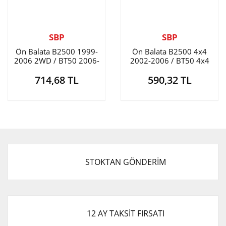
SBP
SBP
Ön Balata B2500 1999-
Ön Balata B2500 4x4
2006 2WD / BT50 2006-
2002-2006 / BT50 4x4
2011 2WD / Ford Ranger
2006-2010 / Ford Ranger
714,68 TL
590,32 TL
1999-2011 2WD
2.5 4x4 2006-
STOKTAN GÖNDERİM
12 AY TAKSİT FIRSATI