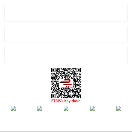
Kurumsal
Alışveriş
E-Bülten Listemize Kayıt Olun!