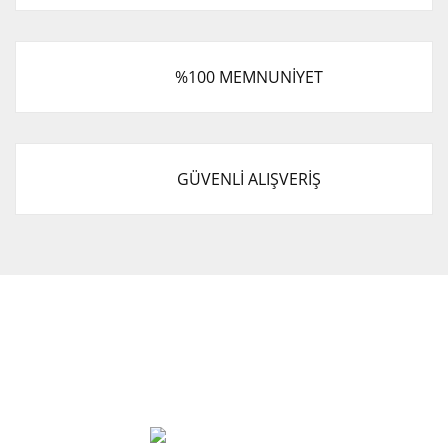
%100 MEMNUNİYET
GÜVENLİ ALIŞVERİŞ
Cevat Otomotiv Japon Korea Yedek Parçaları Üçevler, No:,
47. Sk. No:27, 16120 Nilüfer
0 (850) 885 20 16