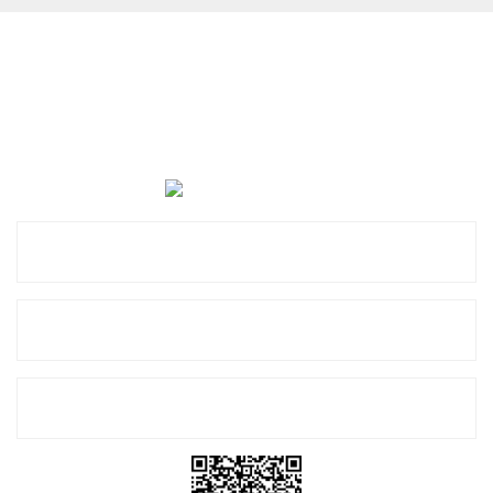
Cevat Otomotiv Japon Korea Yedek Parçaları Üçevler, No:,
47. Sk. No:27, 16120 Nilüfer
0 (850) 885 20 16
Kurumsal
Alışveriş
E-Bülten Listemize Kayıt Olun!