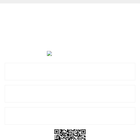
Cevat Otomotiv Japon Korea Yedek Parçaları Üçevler, No:,
47. Sk. No:27, 16120 Nilüfer
0 (850) 885 20 16
Kurumsal
Alışveriş
E-Bülten Listemize Kayıt Olun!