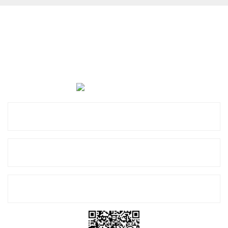
Cevat Otomotiv Japon Korea Yedek Parçaları Üçevler, No:,
47. Sk. No:27, 16120 Nilüfer
0 (850) 885 20 16
Kurumsal
Alışveriş
E-Bülten Listemize Kayıt Olun!