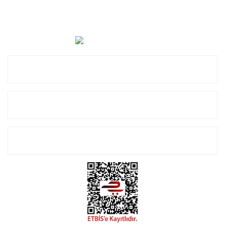
Cevat Otomotiv Japon Korea Yedek Parçaları Üçevler, No:,
47. Sk. No:27, 16120 Nilüfer
0 (850) 885 20 16
Kurumsal
Alışveriş
E-Bülten Listemize Kayıt Olun!