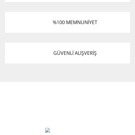
%100 MEMNUNİYET
GÜVENLİ ALIŞVERİŞ
Cevat Otomotiv Japon Korea Yedek Parçaları Üçevler, No:,
47. Sk. No:27, 16120 Nilüfer
0 (850) 885 20 16