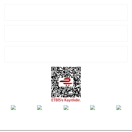
Kurumsal
Alışveriş
E-Bülten Listemize Kayıt Olun!