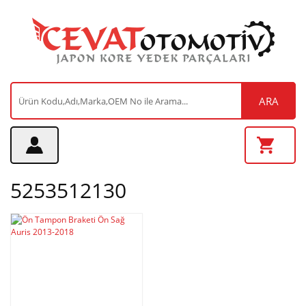
ARA
5253512130