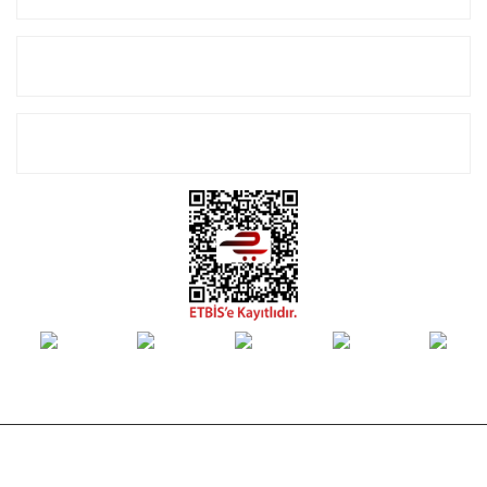
Alışveriş
E-Bülten Listemize Kayıt Olun!