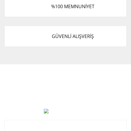
%100 MEMNUNİYET
GÜVENLİ ALIŞVERİŞ
Cevat Otomotiv Japon Korea Yedek Parçaları Üçevler, No:,
47. Sk. No:27, 16120 Nilüfer
0 (850) 885 20 16
Kurumsal