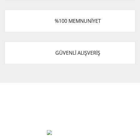
%100 MEMNUNİYET
GÜVENLİ ALIŞVERİŞ
Cevat Otomotiv Japon Korea Yedek Parçaları Üçevler, No:,
47. Sk. No:27, 16120 Nilüfer
0 (850) 885 20 16