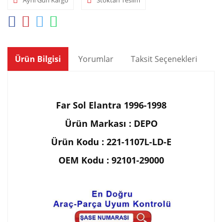
Ürün Bilgisi
Yorumlar
Taksit Seçenekleri
Ön
Far Sol Elantra 1996-1998
Ürün Markası : DEPO
Ürün Kodu : 221-1107L-LD-E
OEM Kodu : 92101-29000