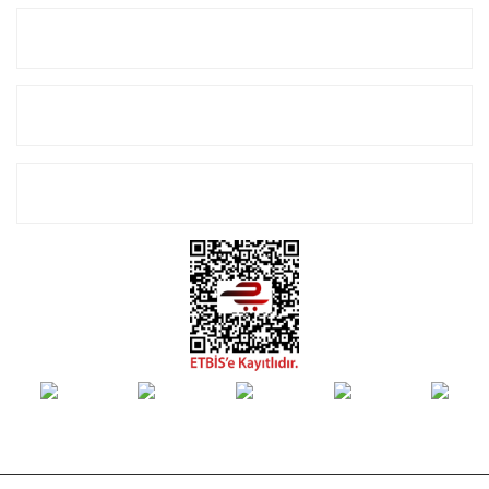
Kurumsal
Alışveriş
E-Bülten Listemize Kayıt Olun!