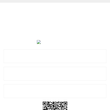
Cevat Otomotiv Japon Korea Yedek Parçaları Üçevler, No:,
47. Sk. No:27, 16120 Nilüfer
0 (850) 885 20 16
Kurumsal
Alışveriş
E-Bülten Listemize Kayıt Olun!