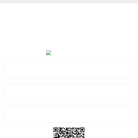
Cevat Otomotiv Japon Korea Yedek Parçaları Üçevler, No:,
47. Sk. No:27, 16120 Nilüfer
0 (850) 885 20 16
Kurumsal
Alışveriş
E-Bülten Listemize Kayıt Olun!